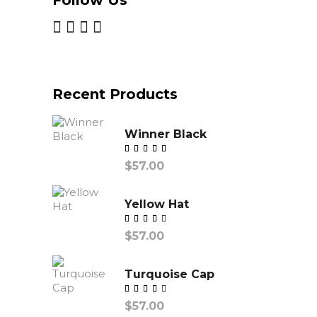
Follow Us
Recent Products
Winner Black
Valorado
$
57.00
con
Yellow Hat
Valorado
$
57.00
con
Turquoise Cap
Valorado
$
57.00
con