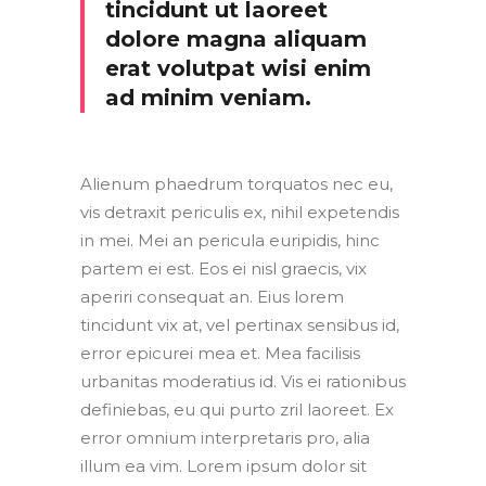
tincidunt ut laoreet
dolore magna aliquam
erat volutpat wisi enim
ad minim veniam.
Alienum phaedrum torquatos nec eu,
vis detraxit periculis ex, nihil expetendis
in mei. Mei an pericula euripidis, hinc
partem ei est. Eos ei nisl graecis, vix
aperiri consequat an. Eius lorem
tincidunt vix at, vel pertinax sensibus id,
error epicurei mea et. Mea facilisis
urbanitas moderatius id. Vis ei rationibus
definiebas, eu qui purto zril laoreet. Ex
error omnium interpretaris pro, alia
illum ea vim. Lorem ipsum dolor sit