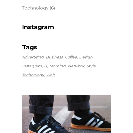
Technology
(6)
Instagram
Tags
Advertising
Business
Coffee
Design
Instagram
IT
Morning
Network
Style
Technology
Web