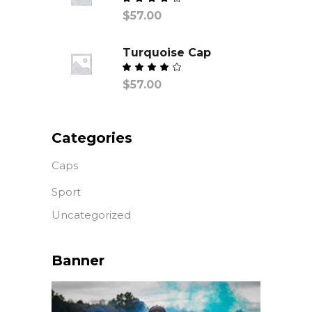
Valorado
$
57.00
con
de
5
Turquoise Cap
Valorado
$
57.00
con
de
5
Categories
Caps
Sport
Uncategorized
Banner