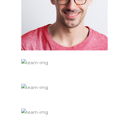
David Harrison
Creative Director
Patric Mathews
Editor
Ricard Mollny
Editor
Melany Griffins
Editor