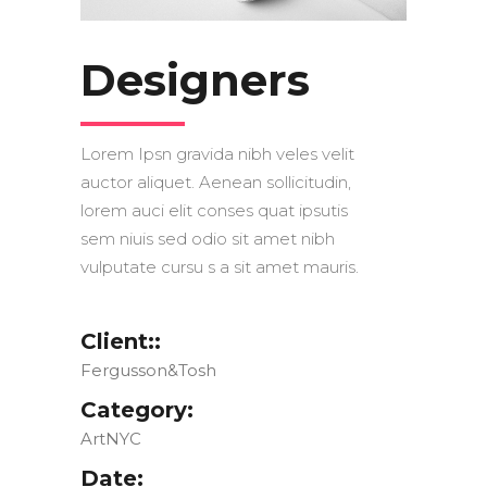
Designers
Lorem Ipsn gravida nibh veles velit
auctor aliquet. Aenean sollicitudin,
lorem auci elit conses quat ipsutis
sem niuis sed odio sit amet nibh
vulputate cursu s a sit amet mauris.
Client::
Fergusson&Tosh
Category:
ArtNYC
Date: